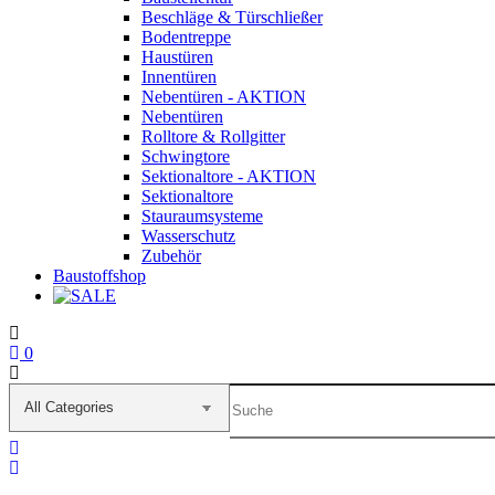
Beschläge & Türschließer
Bodentreppe
Haustüren
Innentüren
Nebentüren - AKTION
Nebentüren
Rolltore & Rollgitter
Schwingtore
Sektionaltore - AKTION
Sektionaltore
Stauraumsysteme
Wasserschutz
Zubehör
Baustoffshop
0