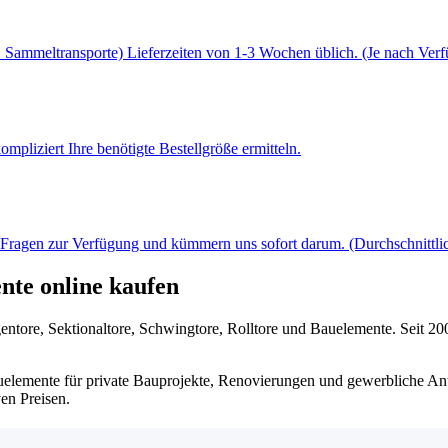
Sammeltransporte) Lieferzeiten von 1-3 Wochen üblich. (Je nach Verf
mpliziert Ihre benötigte Bestellgröße ermitteln.
 Fragen zur Verfügung und kümmern uns sofort darum. (Durchschnittlic
nte online kaufen
re, Sektionaltore, Schwingtore, Rolltore und Bauelemente. Seit 2008 
elemente für private Bauprojekte, Renovierungen und gewerbliche Anw
en Preisen.