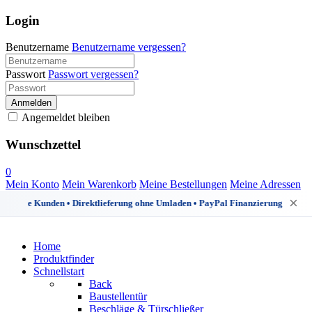
Login
Benutzername
Benutzername vergessen?
Passwort
Passwort vergessen?
Anmelden
Angemeldet bleiben
Wunschzettel
0
Mein Konto
Mein Warenkorb
Meine Bestellungen
Meine Adressen
×
riedene Kunden • Direktlieferung ohne Umladen • PayPal Finanzierung bis 24 M
Home
Produktfinder
Schnellstart
Back
Baustellentür
Beschläge & Türschließer